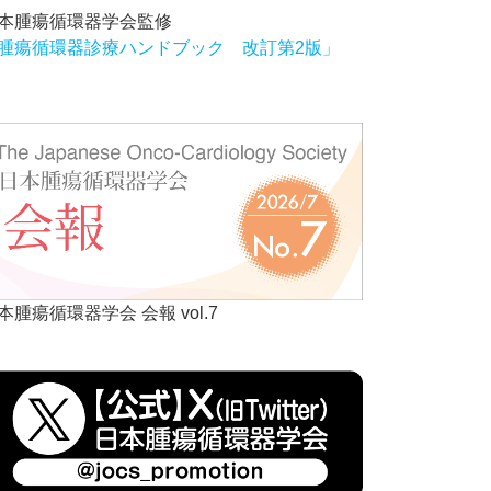
本腫瘍循環器学会監修
腫瘍循環器診療ハンドブック 改訂第2版」
本腫瘍循環器学会 会報 vol.7