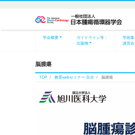
学会概要
ガイドライン等・
学術集
出版物
講習会
脳腫瘍
TOP
教育webセミナー 目次
脳腫瘍