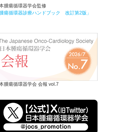
本腫瘍循環器学会監修
腫瘍循環器診療ハンドブック 改訂第2版」
本腫瘍循環器学会 会報 vol.7